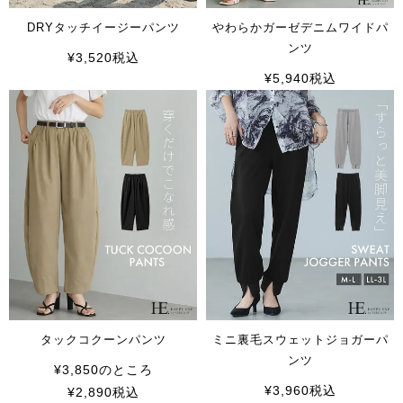
DRYタッチイージーパンツ
やわらかガーゼデニムワイドパ
ンツ
¥
3,520
税込
¥
5,940
税込
タックコクーンパンツ
ミニ裏毛スウェットジョガーパ
ンツ
¥
3,850
のところ
¥
3,960
税込
¥
2,890
税込