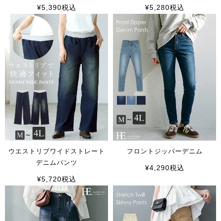
¥
5,390
税込
¥
5,280
税込
ウエストリブワイドストレート
フロントジッパーデニム
デニムパンツ
¥
4,290
税込
¥
5,720
税込