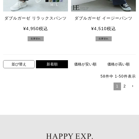
ダブルガーゼ リラックスパンツ
ダブルガーゼ イージーパンツ
¥
4,950
税込
¥
4,510
税込
在庫切れ
在庫切れ
新着順
価格が安い順
価格が高い順
並び替え
58
件中
1
-
50
件表示
1
2