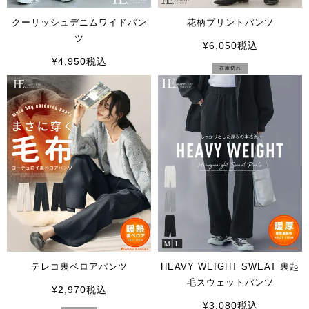
クーリッシュデニムワイドパン
花柄プリントパンツ
ツ
¥
6,050
税込
¥
4,950
税込
在庫切れ
テレコ裏ベロアパンツ
HEAVY WEIGHT SWEAT 裏起
毛スウェットパンツ
¥
2,970
税込
¥
3,080
税込