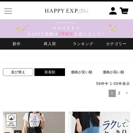
HOME
BOTTOMS
パンツ
新作
再入荷
ランキング
カテゴリー
パンツ
新着順
価格が安い順
価格が高い順
並び替え
58
件中
1
-
50
件表示
1
2