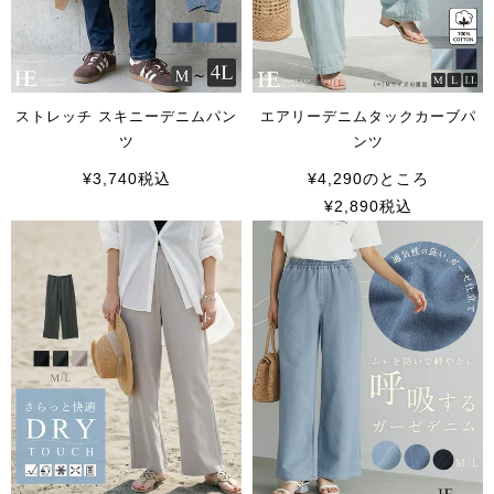
ストレッチ スキニーデニムパン
エアリーデニムタックカーブパ
ツ
ンツ
¥
3,740
税込
¥
4,290
のところ
¥
2,890
税込