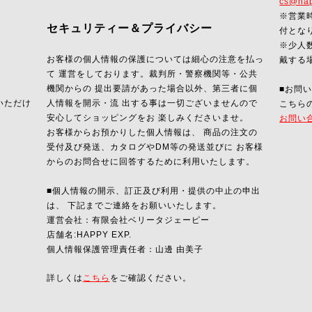
cs@hap
※営業
セキュリティー＆プライバシー
付とな
※少人
お客様の個人情報の保護については細心の注意を払っ
戴する
て 運営をしております。裁判所・警察機関等・公共
機関からの 提出要請があった場合以外、第三者に個
■お問
びいただけ
人情報を開示・流 出する事は一切ございませんので
こちら
安心してショッピングをお 楽しみくださいませ。
お問い
お客様からお預かりした個人情報は、 商品の注文の
受付及び発送、カタログやDM等の発送並びに お客様
からのお問合せに回答するために利用いたします。
■個人情報の開示、訂正及び利用・提供の中止の申出
は、 下記までご連絡をお願いいたします。
運営会社：有限会社ベリータジェーピー
店舗名:HAPPY EXP.
個人情報保護管理責任者：山邊 由美子
詳しくは
こちら
をご確認ください。