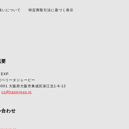
扱いについて
特定商取引法に基づく表示
概要
 EXP.
社ベリータジェーピー
-0001 大阪府大阪市東成区深江北1-6-12
:
cs@happyexp.jp
い合わせ
l