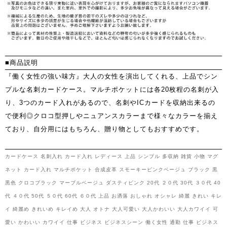
■商品説明
『働く女性の強い味方』大人の女性を演出してくれる、上品でシン
プルな名刺カードケース。マルチポケットには各20枚程の名刺が入
り、3つのカード入れがあるので、名刺やICカードを収納出来るの
で便利◎クロコ型押しやニュアンスカラーまで様々なカラーを揃え
ており、自分用にはもちろん、贈り物としてもおすすめです。
カードケース 名刺入れ カード入れ レディース 上品 シンプル 多収納 雑貨 小物 マグ
ネット カード入れ マルチポケット 合成皮革 スモーキーピンクベージュ ブラック 黒
黒色 クロコブラック マーブルベージュ ダスティピンク 20代 ２０代 30代 ３０代 40
代 ４０代 50代 ５０代 60代 ６０代 上品 お洒落 おしゃれ オシャレ 綺麗 きれい キレ
イ 綺麗め きれいめ キレイめ 大人 オトナ 大人可愛い 大人かわいい 大人カワイイ 可
愛い かわいい カワイイ 仕事 ビジネス ビジネスシーン 働く女性 通勤 仕事 ビジネス