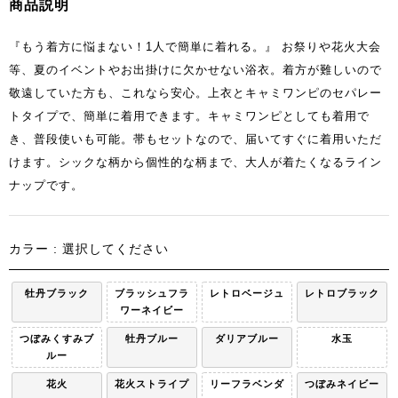
商品説明
『もう着方に悩まない！1人で簡単に着れる。』 お祭りや花火大会
等、夏のイベントやお出掛けに欠かせない浴衣。着方が難しいので
敬遠していた方も、これなら安心。上衣とキャミワンピのセパレー
トタイプで、簡単に着用できます。キャミワンピとしても着用で
き、普段使いも可能。帯もセットなので、届いてすぐに着用いただ
けます。シックな柄から個性的な柄まで、大人が着たくなるライン
ナップです。
カラー
選択してください
牡丹ブラック
ブラッシュフラ
レトロベージュ
レトロブラック
ワーネイビー
つぼみくすみブ
牡丹ブルー
ダリアブルー
水玉
ルー
花火
花火ストライプ
リーフラベンダ
つぼみネイビー